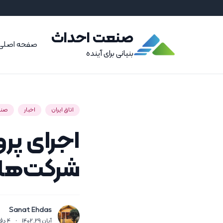
صنعت احداث
صفحه اصلی
بنیانی برای آینده
اتاق ایران
اخبار
صنع
اجرای پرو
شرکت‌های
Sanat Ehdas
آبان 29, 1402
·
4
دق