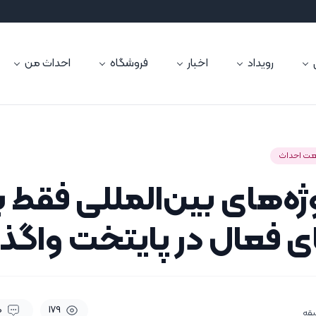
رویداد
اخبار
فروشگاه
احداث من
ت احداث
ژه‌های بین‌المللی فقط ب
 فعال در پایتخت واگذا
0
179
یقه