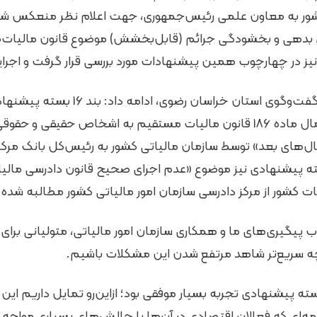
کشور به معاون علمی رئیس‌جمهوری، جهت اعلام نظر منعکس شد. 
 بدهی و بخشودگی جرائم (قابل‌بخشش) موضوع قانون مالیات‌
» نیز در چهارچوب همین پیشنهادات مورد بررسی قرار گرفت و اجرا
رئیس دبیرخانه شورای گفت‌وگوی استان خراسان
«لزوم افزایش سقف اعمال ماده 186 قانون مالیات مستقیم به اشخاص حقیقی 
ال‌های بعد» توسط سازمان مالیاتی کشور به رئیس‌کل بانک مرک
بند 15 این بسته پیشنهادی نیز موضوع «عدم اجرای صحیح قانون دادرسی م
 کشور از مرکز دادرسی سازمان امور مالیاتی کشور مطالبه شده
ب پیگیری‌های ما و همکاری سازمان امور مالیاتی، متولیانی برای
ه سریع‌تر شاهد مرتفع شدن این مشکلات باشیم.
 بسته پیشنهادی تجربه بسیار موفقی بود؛ ازاین‌رو تمایل داریم این 
یمه‌ای که فعالان اقتصادی در آن‌ها با چالش‌های بسیاری مواجه