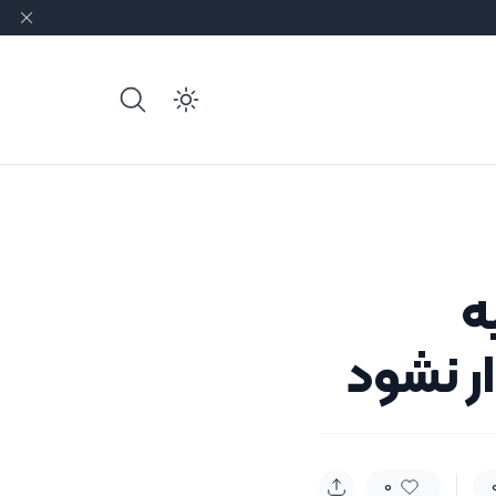
e dark mode
ه
ر نشود
0