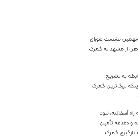
صدونهمین نشست شورای
هن از مشهد به گمرک
بطه به تشریح
ینکه بزرگ‌ترین گمرک
اه آسفالته، نبود
ه و دغدغه تأمین
 بارگیری گمرک