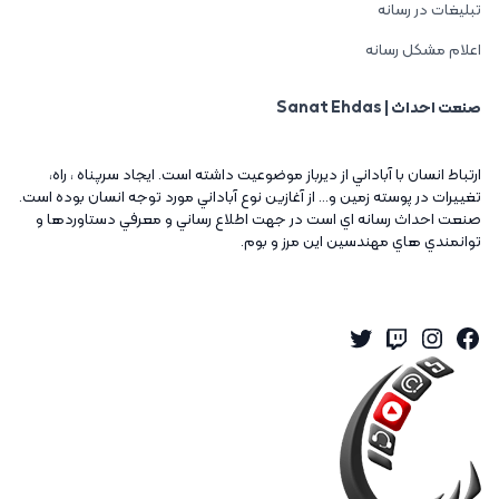
تبلیغات در رسانه
اعلام مشکل رسانه
صنعت احداث | Sanat Ehdas
ارتباط انسان با آباداني از ديرباز موضوعيت داشته است. ايجاد سرپناه ، راه،
تغييرات در پوسته زمين و... از آغازين نوع آباداني مورد توجه انسان بوده است.
صنعت احداث رسانه اي است در جهت اطلاع رساني و معرفي دستاوردها و
توانمندي هاي مهندسين اين مرز و بوم.
Twitter
Instagram
Twitch
Facebook