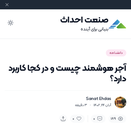
صنعت احداث
ode
بنیانی برای آینده
دانشنامه
آجر هوشمند چیست و در کجا کاربرد
دارد؟
Sanat Ehdas
آبان 24, 1402
·
3
دقیقه
0
0
189