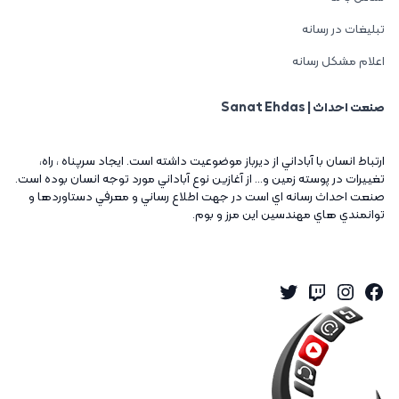
تبلیغات در رسانه
اعلام مشکل رسانه
صنعت احداث | Sanat Ehdas
ارتباط انسان با آباداني از ديرباز موضوعيت داشته است. ايجاد سرپناه ، راه،
تغييرات در پوسته زمين و... از آغازين نوع آباداني مورد توجه انسان بوده است.
صنعت احداث رسانه اي است در جهت اطلاع رساني و معرفي دستاوردها و
توانمندي هاي مهندسين اين مرز و بوم.
Twitter
Instagram
Twitch
Facebook