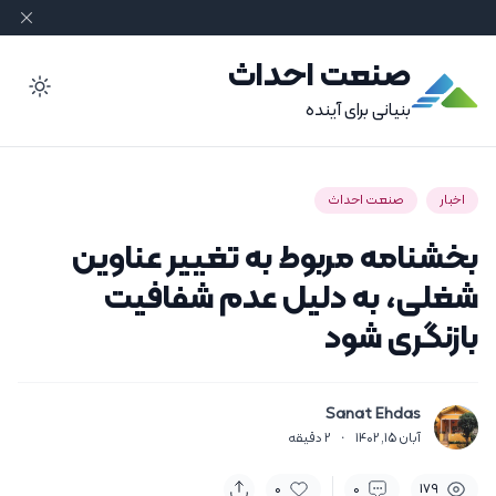
صنعت احداث
ode
بنیانی برای آینده
اخبار
صنعت احداث
بخشنامه مربوط به تغییر عناوین
شغلی، به دلیل عدم شفافیت
بازنگری شود
Sanat Ehdas
آبان 15, 1402
·
2
دقیقه
0
0
179