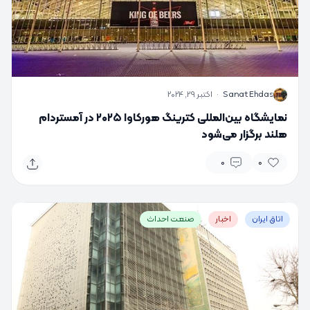
S
Sanat Ehdas
·
اکتبر 29, 2024
نمایشگاه بین‌المللی کترینگ هورکاوا ۲۰۲۵ در آمستردام
هلند برگزار می‌شود
0
0
اتاق ایران
اخبار
صنعت احداث