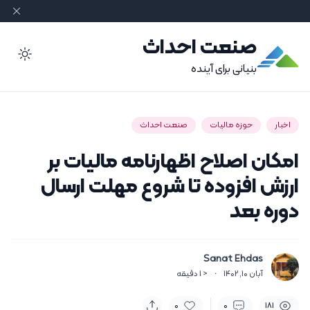
صنعت احداث
ode
بنیانی برای آینده
اخبار
حوزه مالیات
صنعت احداث
امکان اصلاح اظهارنامه مالیات بر
ارزش افزوده تا شروع مهلت ارسال
دوره بعد
Sanat Ehdas
آبان 10, 1402
·
< 1
دقیقه
0
0
181