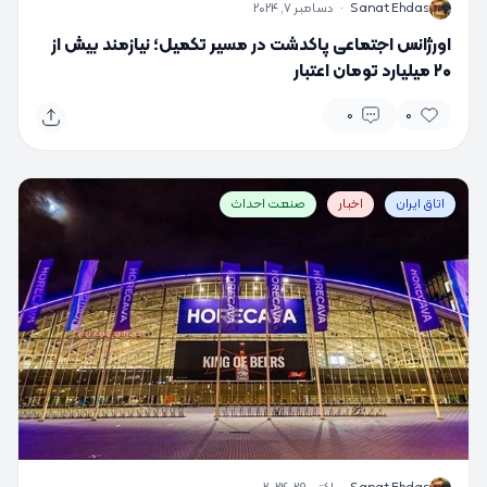
S
Sanat Ehdas
·
دسامبر 7, 2024
اورژانس اجتماعی پاکدشت در مسیر تکمیل؛ نیازمند بیش از
۲۰ میلیارد تومان اعتبار
0
0
اتاق ایران
اخبار
صنعت احداث