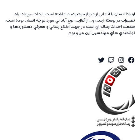
ارتباط انسان با آباداني از ديرباز موضوعيت داشته است. ايجاد سرپناه ، راه،
تغييرات در پوسته زمين و... از آغازين نوع آباداني مورد توجه انسان بوده است.
صنعت احداث رسانه اي است در جهت اطلاع رساني و معرفي دستاوردها و
توانمندي هاي مهندسين اين مرز و بوم.
Twitter
Instagram
Twitch
Facebook