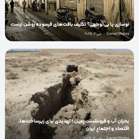
نوسازی یا بی‌توجهی؟ تکلیف بافت‌های فرسوده روشن نیست
Sanat Ehdas
·
می 6, 2025
0
بحران آب و فرونشست زمین ؛ تهدیدی برای زیرساخت‌ها،
اقتصاد و اجتماع ایران
Sanat Ehdas
·
می 14, 2025