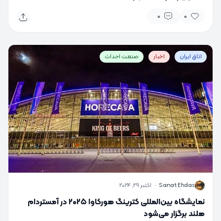
0
0
اتاق ایران
اخبار
صنعت احداث
S
Sanat Ehdas
·
اکتبر 29, 2024
نمایشگاه بین‌المللی کترینگ هورکاوا ۲۰۲۵ در آمستردام
هلند برگزار می‌شود