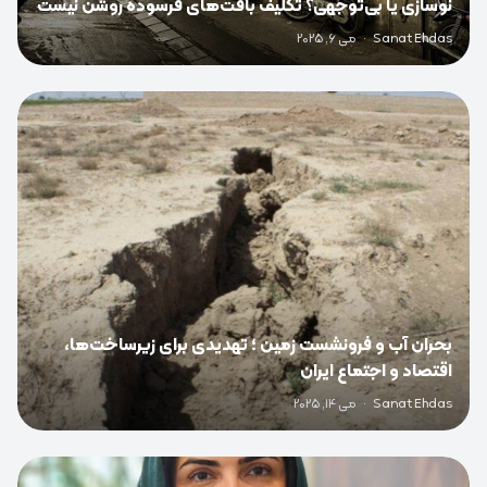
نوسازی یا بی‌توجهی؟ تکلیف بافت‌های فرسوده روشن نیست
Sanat Ehdas
·
می 6, 2025
0
بحران آب و فرونشست زمین ؛ تهدیدی برای زیرساخت‌ها،
اقتصاد و اجتماع ایران
Sanat Ehdas
·
می 14, 2025
0