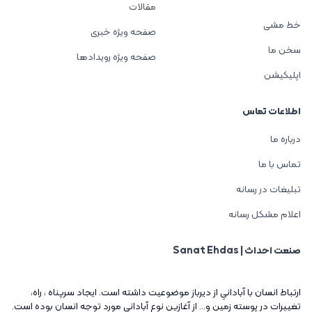
مقالات
خط مشی
صفحه ویژه خبری
سخن ما
صفحه ویژه رویدادها
اپلیکیشن
اطلاعات تماس
درباره ما
تماس با ما
تبلیغات در رسانه
اعلام مشکل رسانه
صنعت احداث | Sanat Ehdas
ارتباط انسان با آباداني از ديرباز موضوعيت داشته است. ايجاد سرپناه ، راه،
تغييرات در پوسته زمين و... از آغازين نوع آباداني مورد توجه انسان بوده است.