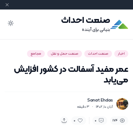
صنعت احداث
ode
بنیانی برای آینده
اخبار
صنعت احداث
صنعت حمل و نقل
مجامع
عمر مفید آسفالت در کشور افزایش
می‌یابد
Sanat Ehdas
آبان 10, 1402
·
3
دقیقه
0
0
174