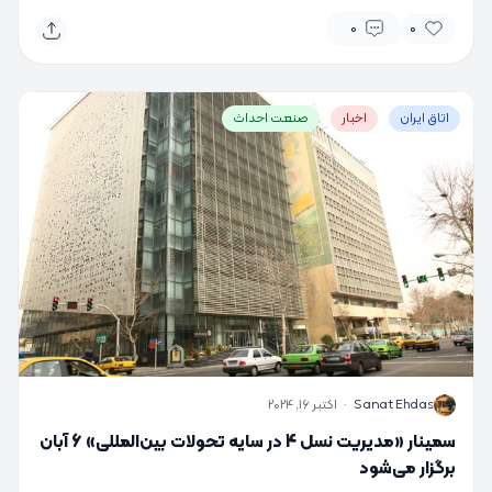
0
0
اتاق ایران
اخبار
صنعت احداث
S
Sanat Ehdas
·
اکتبر 16, 2024
سمینار «مدیریت نسل 4 در سایه تحولات بین‌المللی» 6 آبان
برگزار می‌شود