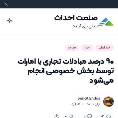
صنعت احداث
ode
بنیانی برای آینده
اتاق ایران
اخبار
تجارت
90 درصد مبادلات تجاری با امارات
توسط بخش خصوصی انجام
می‌شود
Sanat Ehdas
آبان 6, 1402
·
2
دقیقه
0
0
163