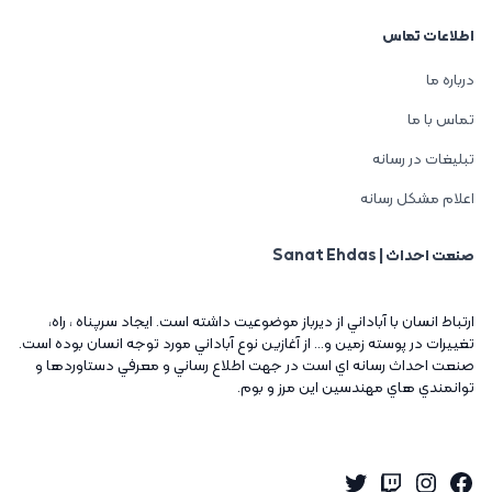
اطلاعات تماس
درباره ما
تماس با ما
تبلیغات در رسانه
اعلام مشکل رسانه
صنعت احداث | Sanat Ehdas
ارتباط انسان با آباداني از ديرباز موضوعيت داشته است. ايجاد سرپناه ، راه،
تغييرات در پوسته زمين و... از آغازين نوع آباداني مورد توجه انسان بوده است.
صنعت احداث رسانه اي است در جهت اطلاع رساني و معرفي دستاوردها و
توانمندي هاي مهندسين اين مرز و بوم.
Twitter
Instagram
Twitch
Facebook