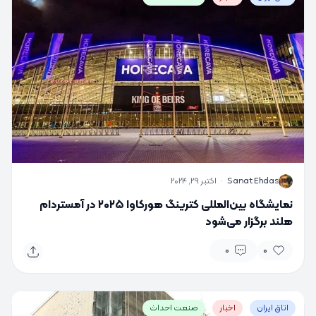
S
Sanat Ehdas
·
اکتبر 29, 2024
نمایشگاه بین‌المللی کترینگ هورکاوا ۲۰۲۵ در آمستردام
هلند برگزار می‌شود
0
0
اتاق ایران
اخبار
صنعت احداث