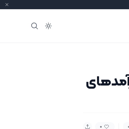
e dark mode
۱ معاون درآمدهای
0