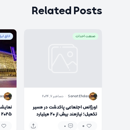
Related Posts
صنعت احداث
اتاق ایر
S
S
Sanat Ehdas
·
دسامبر 7, 2024
as
اورژانس اجتماعی پاکدشت در مسیر
نمایشگ
تکمیل؛ نیازمند بیش از ۲۰ میلیارد
۵
تومان اعتبار
می‌شو
0
0