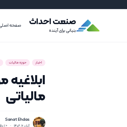
صنعت احداث
صفحه اصلی
بنیانی برای آینده
اخبار
حوزه مالیات
مالیاتی
Sanat Ehdas
آبان 6, 1402
·
< 1
دق