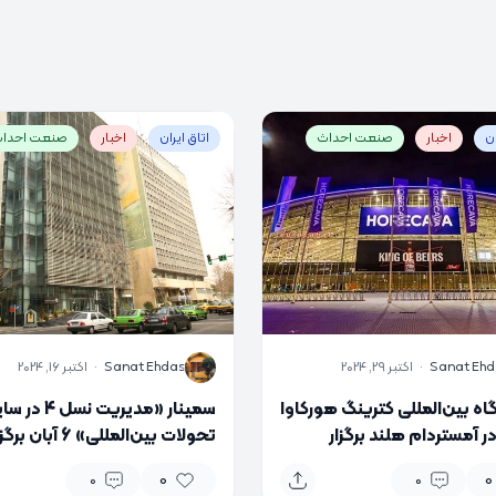
ان
اخبار
صنعت احداث
اتاق ایران
اخبار
صنعت احدا
S
Sanat Ehd
·
اکتبر 29, 2024
Sanat Ehdas
·
اکتبر 16, 2024
اه بین‌المللی کترینگ هورکاوا
سمینار «مدیریت نسل 4 د
۲۰۲ در آمستردام هلند برگزار
تحولات بین‌المللی» 6 آبان بر
د
می‌شود
0
0
0
0