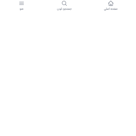
0
0
صفحه اصلی
جستجو کردن
منو
More from author
0