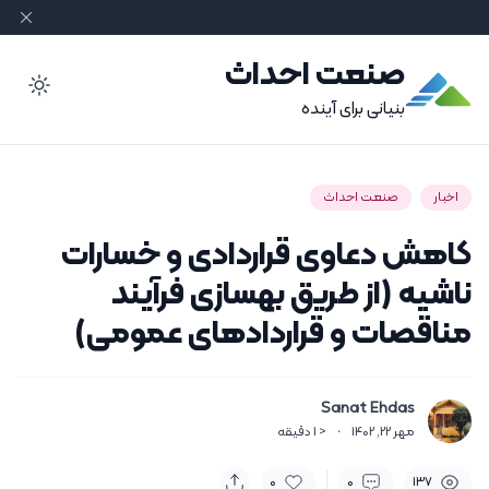
صنعت احداث
ode
بنیانی برای آینده
اخبار
صنعت احداث
کاهش دعاوی قراردادی و خسارات
ناشیه (از طریق بهسازی فرآیند
مناقصات و قراردادهای عمومی)
Sanat Ehdas
مهر 22, 1402
·
< 1
دقیقه
0
0
137