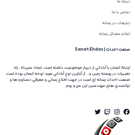
درباره ما
تماس با ما
تبلیغات در رسانه
اعلام مشکل رسانه
صنعت احداث | Sanat Ehdas
ارتباط انسان با آباداني از ديرباز موضوعيت داشته است. ايجاد سرپناه ، راه،
تغييرات در پوسته زمين و... از آغازين نوع آباداني مورد توجه انسان بوده است.
صنعت احداث رسانه اي است در جهت اطلاع رساني و معرفي دستاوردها و
توانمندي هاي مهندسين اين مرز و بوم.
Twitter
Instagram
Twitch
Facebook