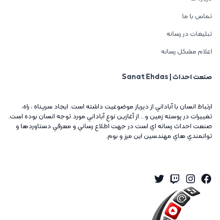
تماس با ما
تبلیغات در رسانه
اعلام مشکل رسانه
صنعت احداث | Sanat Ehdas
ارتباط انسان با آباداني از ديرباز موضوعيت داشته است. ايجاد سرپناه ، راه،
تغييرات در پوسته زمين و... از آغازين نوع آباداني مورد توجه انسان بوده است.
صنعت احداث رسانه اي است در جهت اطلاع رساني و معرفي دستاوردها و
توانمندي هاي مهندسين اين مرز و بوم.
Twitter
Instagram
Twitch
Facebook