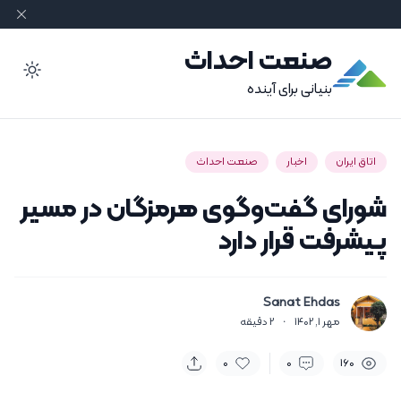
صنعت احداث
ode
بنیانی برای آینده
اتاق ایران
اخبار
صنعت احداث
شورای گفت‌وگوی هرمزگان در مسیر
پیشرفت قرار دارد
Sanat Ehdas
مهر 1, 1402
·
2
دقیقه
0
0
160