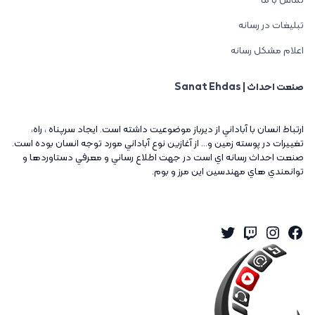
تماس با ما
تبلیغات در رسانه
اعلام مشکل رسانه
صنعت احداث | Sanat Ehdas
ارتباط انسان با آباداني از ديرباز موضوعيت داشته است. ايجاد سرپناه ، راه،
تغييرات در پوسته زمين و... از آغازين نوع آباداني مورد توجه انسان بوده است.
صنعت احداث رسانه اي است در جهت اطلاع رساني و معرفي دستاوردها و
توانمندي هاي مهندسين اين مرز و بوم.
Twitter
Instagram
Twitch
Facebook