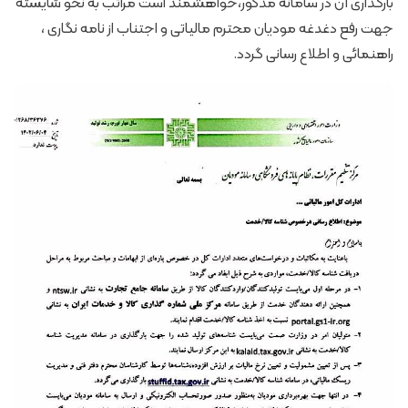
بارگذاری آن در سامانه مذکور،خواهشمند است مراتب به نحو شایسته
جهت رفع دغدغه مودیان محترم مالیاتی و اجتناب از نامه نگاری ،
راهنمائی و اطلاع رسانی گردد.