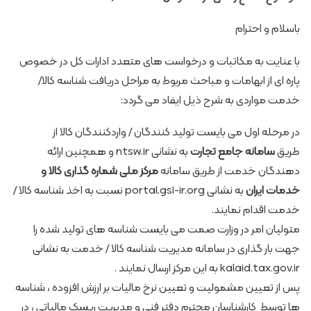
باسلام و احترام
با عنایت به مکاتبات و درخواست های متعدد ادارات کل در خصوص
پاره ای از ابهامات و مباحث مربوط به مراحل دریافت شناسه کالا/
خدمت مواردی به شرح ذیل ایفاد می گردد:
در مرحله اول می بایست تولید کنندگان / واردکنندگان کالا از
طریق
سامانه جامع تجارت
به نشانی ntsw.ir و همچنین ارائه
دهندگان خدمت از طریق سامانه
مرکز ملی شماره گذاری کالا و
خدمات ایران
به نشانی portal.gs1-ir.org نسبت به اخذ شناسه کالا /
خدمت اقدام نمایند.
متولیان امر در وزارت صمت می بایست شناسه های تولید شده را
جهت بار گذاری در سامانه مدیریت شناسه کالا / خدمت به نشانی
kalaid.tax.gov.ir به این مرکز ارسال نمایند .
پس از تعیین مشمولیت و تعیین نرخ مالیات بر ارزش افزوده ، شناسه
ها توسط کارشناسان محترم دفتر فنی و مدیریت ریسک مالیاتی ، در