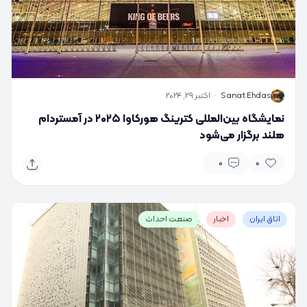
S
Sanat Ehdas
·
اکتبر 29, 2024
نمایشگاه بین‌المللی کترینگ هورکاوا ۲۰۲۵ در آمستردام
هلند برگزار می‌شود
0
0
اتاق ایران
اخبار
صنعت احداث