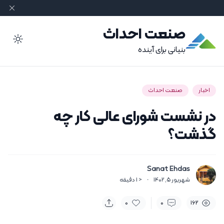
صنعت احداث
ode
بنیانی برای آینده
اخبار
صنعت احداث
در نشست شورای عالی کار چه
گذشت؟
Sanat Ehdas
شهریور 5, 1402
·
< 1
دقیقه
0
0
162