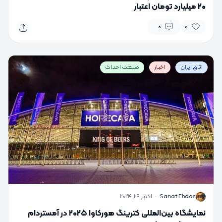
۲۰ میلیارد تومان اعتبار
0
0
اتاق ایران
اخبار
صنعت احداث
S
Sanat Ehdas
·
اکتبر 29, 2024
نمایشگاه بین‌المللی کترینگ هورکاوا ۲۰۲۵ در آمستردام