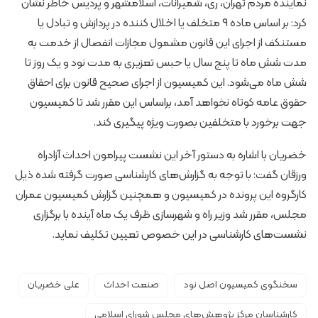
نماینده مردم تهران، ری، شمیرانات، اسلامشهر و پردیس خاطر نشان
کرد: بر اساس ماده ۹ متخلف یا اخلال کننده در پردازش و تبادل یا
مستنکف از اجرای این قانون مشمول مجازات انفصال از خدمت به
مدت شش­ ماه تا پنج­ سال یا حبس تعزیری به مدت نود و یک روز تا
شش­ ماه می‌شود. این کمیسیون از اجرای صحیح قانون برای احقاق
حقوق عامه کوتاه نخواهد آمد، براساس این مقرر شد تا کمیسیون
جهت برخورد با متخلفین بصورت ویژه پیگیری کند.
خضریان با اشاره به دستور آخر این نشست پیرامون احداث آزادراه
ورزقان گفت: با توجه به گزارش‌های کارشناسی صورت گرفته شده ذیل
کارگروه این پرونده در کمیسیون و همچنین گزارش کمیسیون عمران
مجلس، مقرر شد وزیر راه و شهرسازی ظرف یک ماه آینده با برگزاری
نشست‌های کارشناسی در این خصوص تعیین تکلیف نماید.
سخنگوی کمیسیون اصل نود
صنعت احداث
علی خضریان
کارشناسان مرکز پژوهش‌های مجلس شورای اسلامی