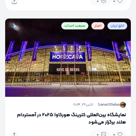
0
0
اتاق ایران
اخبار
صنعت احداث
S
Sanat Ehdas
·
اکتبر 29, 2024
نمایشگاه بین‌المللی کترینگ هورکاوا ۲۰۲۵ در آمستردام
هلند برگزار می‌شود
0
0