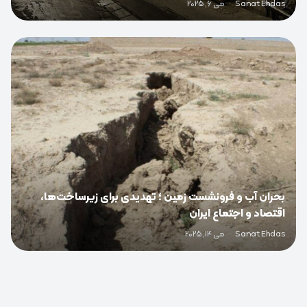
Sanat Ehdas
·
می 6, 2025
0
بحران آب و فرونشست زمین ؛ تهدیدی برای زیرساخت‌ها،
اقتصاد و اجتماع ایران
Sanat Ehdas
·
می 14, 2025
0