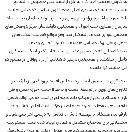
به گزارش صنعت احداث و به نقل از ایسنا،علی خضریان در تشریح
نشست جلسه کمیسیون اصل نودم قانون اساسی گفت این جلسه
با حضور بذرپاش وزیر راه و شهرسازی و مدیران ارشد سازمان ثبت اسناد،
سازمان راهداری، ثبت احوال و همچنین کارشناسان مرکز پژوهش‌های
مجلس شورای اسلامی تشکیل شد. رفع موانع فعالیت شرکت‌های
حمل و نقل بزرگ مقیاس هوشمند کشور، آخرین وضعیت
دستگاه‌هایی که در مسیر راه اندازی سامانه املاک و اسکان همکاری
کامل را نداشتند و همچنین بررسی کارشناسی آزادراه ورزقان در دستور کار
این جلسه قرار داشت.
سخنگوی کمیسیون اصل نود مجلس افزود: بهره گیری از ظرفیت و
فناوری‌های نوین در توسعه کسب و کارها از جمله حوزه حمل و نقل
باری و مسافری یکی از موضوعات مهم امروز است که می‌تواند ضمن
کاهش هزینه‌ها در بهبود خدمات نیز مؤثر باشد، اما در بخش حمل
بار قوانین همگام با توسعه دانش و فناوری به درستی اجرا نمی شود و
مشکلاتی برای صاحبان مشاغل و فعالان ایجاد کرده است. مسئولیت
پذیری و حرکت رو به رشد شرکت‌ها در مقابل دولت به عنوان تنظیم‌گر