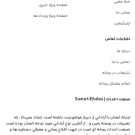
خط مشی
صفحه ویژه خبری
سخن ما
صفحه ویژه رویدادها
اپلیکیشن
اطلاعات تماس
درباره ما
تماس با ما
تبلیغات در رسانه
اعلام مشکل رسانه
صنعت احداث | Sanat Ehdas
ارتباط انسان با آباداني از ديرباز موضوعيت داشته است. ايجاد سرپناه ، راه،
تغييرات در پوسته زمين و... از آغازين نوع آباداني مورد توجه انسان بوده است.
صنعت احداث رسانه اي است در جهت اطلاع رساني و معرفي دستاوردها و