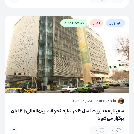
اتاق ایران
اخبار
صنعت احداث
S
Sanat Ehdas
·
اکتبر 16, 2024
سمینار «مدیریت نسل 4 در سایه تحولات بین‌المللی» 6 آبان
برگزار می‌شود
0
0