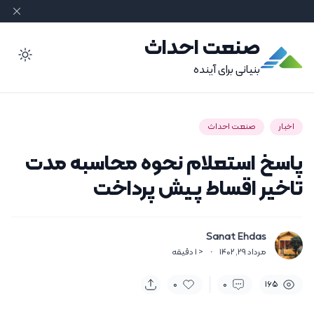
صنعت احداث
ode
بنیانی برای آینده
اخبار
صنعت احداث
پاسخ استعلام نحوه محاسبه مدت
تاخیر اقساط پیش پرداخت
Sanat Ehdas
مرداد 29, 1402
·
< 1
دقیقه
0
0
165