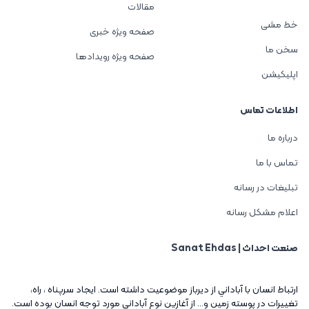
مقالات
خط مشی
صفحه ویژه خبری
سخن ما
صفحه ویژه رویدادها
اپلیکیشن
اطلاعات تماس
درباره ما
تماس با ما
تبلیغات در رسانه
اعلام مشکل رسانه
صنعت احداث | Sanat Ehdas
ارتباط انسان با آباداني از ديرباز موضوعيت داشته است. ايجاد سرپناه ، راه،
تغييرات در پوسته زمين و... از آغازين نوع آباداني مورد توجه انسان بوده است.