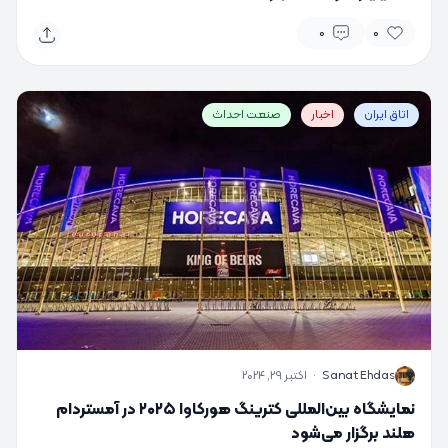
0
0
اتاق ایران
اخبار
صنعت احداث
S
Sanat Ehdas
·
اکتبر 29, 2024
نمایشگاه بین‌المللی کترینگ هورکاوا ۲۰۲۵ در آمستردام
هلند برگزار می‌شود