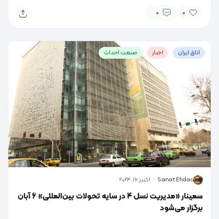
0
0
اتاق ایران
اخبار
صنعت احداث
S
Sanat Ehdas
·
اکتبر 16, 2024
سمینار «مدیریت نسل 4 در سایه تحولات بین‌المللی» 6 آبان
برگزار می‌شود