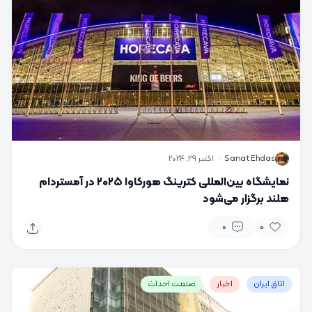
S
Sanat Ehdas
·
اکتبر 29, 2024
نمایشگاه بین‌المللی کترینگ هورکاوا ۲۰۲۵ در آمستردام
هلند برگزار می‌شود
0
0
اتاق ایران
اخبار
صنعت احداث