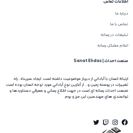
اطلاعات تماس
درباره ما
تماس با ما
تبلیغات در رسانه
اعلام مشکل رسانه
صنعت احداث | Sanat Ehdas
ارتباط انسان با آباداني از ديرباز موضوعيت داشته است. ايجاد سرپناه ، راه،
تغييرات در پوسته زمين و... از آغازين نوع آباداني مورد توجه انسان بوده است.
صنعت احداث رسانه اي است در جهت اطلاع رساني و معرفي دستاوردها و
توانمندي هاي مهندسين اين مرز و بوم.
Twitter
Instagram
Twitch
Facebook