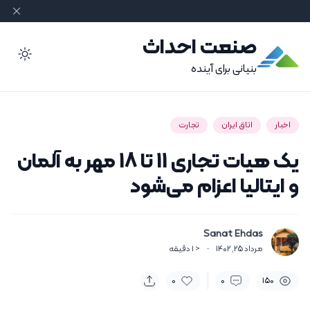
صنعت احداث
ode
بنیانی برای آینده
اخبار
اتاق ایران
تجارت
یک هیات تجاری 11 تا 18 مهر به آلمان
و ایتالیا اعزام می‌شود
Sanat Ehdas
مرداد 25, 1402
·
< 1
دقیقه
0
0
150