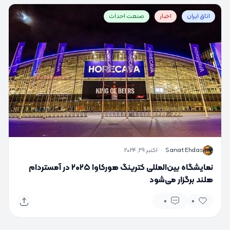
اتاق ایران
اخبار
صنعت احداث
S
Sanat Ehdas
·
اکتبر 29, 2024
نمایشگاه بین‌المللی کترینگ هورکاوا ۲۰۲۵ در آمستردام
هلند برگزار می‌شود
0
0