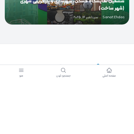
ششمین نمایشگاه مسکن، شهرسازی و بازآفرینی شهری
(شهر ساخت)
Sanat Ehdas
·
سپتامبر 14, 2025
دسترسی سریع
صفحه اصلی
جستجو کردن
منو
دانشنامه صنعت احداث
رادیو احداث
رسانه صنعت احداث
احداث TV
مقالات
خط مشی
صفحه ویژه خبری
سخن ما
صفحه ویژه رویدادها