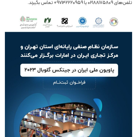
تلفن‌های 02188175809 یا 97142220959+ تماس بگیرند.