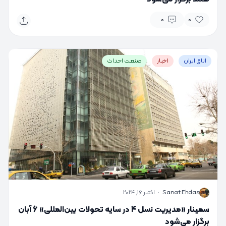
0
0
اتاق ایران
اخبار
صنعت احداث
S
Sanat Ehdas
·
اکتبر 16, 2024
سمینار «مدیریت نسل 4 در سایه تحولات بین‌المللی» 6 آبان
برگزار می‌شود