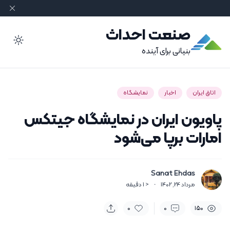
صنعت احداث
ode
بنیانی برای آینده
اتاق ایران
اخبار
نمایشگاه
پاویون ایران در نمایشگاه جیتکس
امارات برپا می‌شود
Sanat Ehdas
مرداد 24, 1402
·
< 1
دقیقه
0
0
150