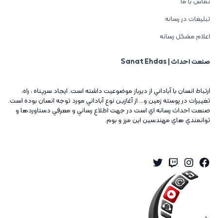
تماس با ما
تبلیغات در رسانه
اعلام مشکل رسانه
صنعت احداث | Sanat Ehdas
ارتباط انسان با آباداني از ديرباز موضوعيت داشته است. ايجاد سرپناه ، راه،
تغييرات در پوسته زمين و... از آغازين نوع آباداني مورد توجه انسان بوده است.
صنعت احداث رسانه اي است در جهت اطلاع رساني و معرفي دستاوردها و
توانمندي هاي مهندسين اين مرز و بوم.
Twitter
Instagram
Twitch
Facebook