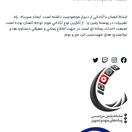
ارتباط انسان با آباداني از ديرباز موضوعيت داشته است. ايجاد سرپناه ، راه،
تغييرات در پوسته زمين و... از آغازين نوع آباداني مورد توجه انسان بوده است.
صنعت احداث رسانه اي است در جهت اطلاع رساني و معرفي دستاوردها و
توانمندي هاي مهندسين اين مرز و بوم.
Twitter
Instagram
Twitch
Facebook