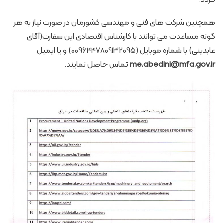
گردد.
همچنین شرکت های فنی و مهندسی کشورمان در صورت نیاز به هر
گونه مساعدت می توانند با کارشناس اقتصادی این سفارت(آقای
عابدینی) با شماره موبایل (0096447809132095) و یا ایمیل
me.abedini@mfa.gov.ir
تماس حاصل نمایند.