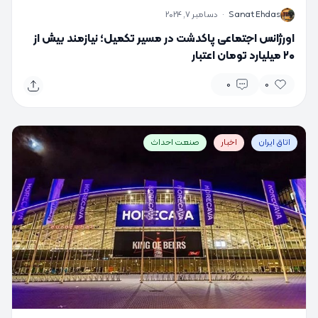
S
Sanat Ehdas
·
دسامبر 7, 2024
اورژانس اجتماعی پاکدشت در مسیر تکمیل؛ نیازمند بیش از
۲۰ میلیارد تومان اعتبار
0
0
اتاق ایران
اخبار
صنعت احداث