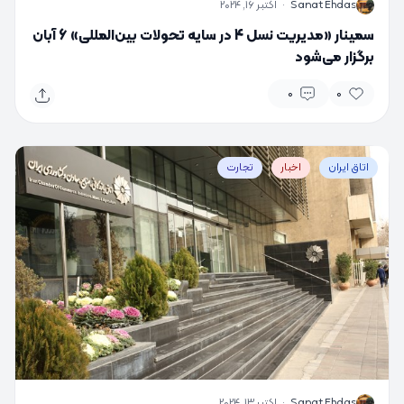
S
Sanat Ehdas
·
اکتبر 16, 2024
سمینار «مدیریت نسل 4 در سایه تحولات بین‌المللی» 6 آبان
برگزار می‌شود
0
0
اتاق ایران
اخبار
تجارت
S
Sanat Ehdas
·
اکتبر 13, 2024