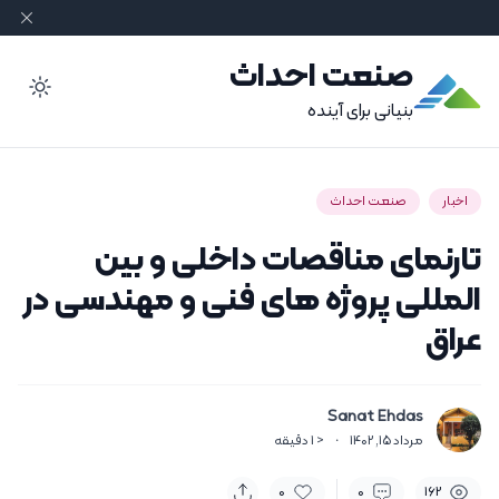
صنعت احداث
ode
بنیانی برای آینده
اخبار
صنعت احداث
تارنمای مناقصات داخلی و بین
المللی پروژه های فنی و مهندسی در
عراق
Sanat Ehdas
مرداد 15, 1402
·
< 1
دقیقه
0
0
162