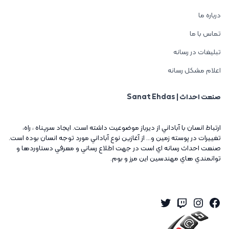
درباره ما
تماس با ما
تبلیغات در رسانه
اعلام مشکل رسانه
صنعت احداث | Sanat Ehdas
ارتباط انسان با آباداني از ديرباز موضوعيت داشته است. ايجاد سرپناه ، راه،
تغييرات در پوسته زمين و... از آغازين نوع آباداني مورد توجه انسان بوده است.
صنعت احداث رسانه اي است در جهت اطلاع رساني و معرفي دستاوردها و
توانمندي هاي مهندسين اين مرز و بوم.
Twitter
Instagram
Twitch
Facebook