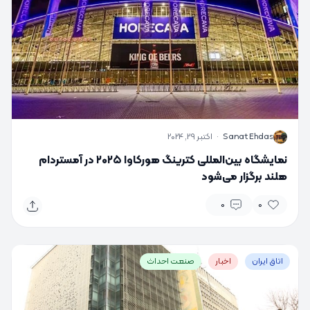
S
Sanat Ehdas
·
اکتبر 29, 2024
نمایشگاه بین‌المللی کترینگ هورکاوا ۲۰۲۵ در آمستردام
هلند برگزار می‌شود
0
0
اتاق ایران
اخبار
صنعت احداث