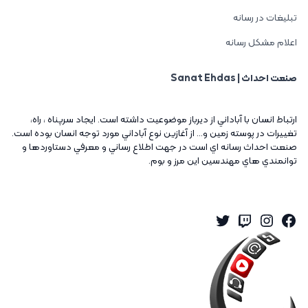
تبلیغات در رسانه
اعلام مشکل رسانه
صنعت احداث | Sanat Ehdas
ارتباط انسان با آباداني از ديرباز موضوعيت داشته است. ايجاد سرپناه ، راه،
تغييرات در پوسته زمين و... از آغازين نوع آباداني مورد توجه انسان بوده است.
صنعت احداث رسانه اي است در جهت اطلاع رساني و معرفي دستاوردها و
توانمندي هاي مهندسين اين مرز و بوم.
Twitter
Instagram
Twitch
Facebook