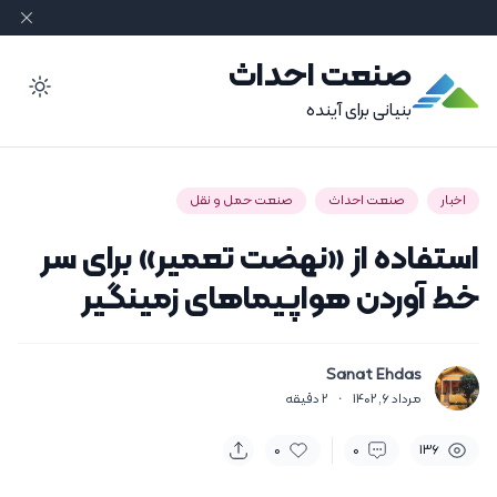
صنعت احداث
ode
بنیانی برای آینده
اخبار
صنعت احداث
صنعت حمل و نقل
استفاده از «نهضت تعمیر» برای سر
خط آوردن هواپیماهای زمینگیر
Sanat Ehdas
مرداد 6, 1402
·
2
دقیقه
0
0
136