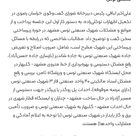
علی‌اکبر لبافی، رئیس دبیرخانه شورای گفت‌وگوی خراسان رضوی در
تکمیل اظهارات توکلی‌زاده، به دستور کار اول این جلسه پرداخت و از
موانع و مشکلات شهرک صنعتی توس مشهد در حوزه زیرساختی
سخن گفت و توضیح داد: مطالبات شاخصی که در رابطه با مسائل
زیرساختی این شهرک مطرح است، شامل: ضرورت اصلاح و تعریض
جاده شهرک صنعتی توس به جاده شاندیز (بازسازی جاده حسن‌آباد)،
رفع مشکل دسترسی و بهره‌برداری از خط متروی مشهد- گلبهار در
محل ایستگاه شهرک صنعتی توس و ورزشگاه ثامن، بررسی و رفع
مشکل اسناد مالکیتی ۴۰ واحد صنعتی فاز ۳ شهرک صنعتی توس
(دارای عرصه موقوفه)، احداث پل روگذر یا زیرگذر جهت دسترسی از
مسیر آزادراه در حال ساخت مشهد- چناران و ایستگاه قطار شهری در
حال احداث مشهد- گلبهار به شهرک صنعتی توس و ضرورت تأمین
برق و گاز پایدار در شهرک صنعتی توس (با توجه به اعلام آمادگی و
مشارکت واحدها) هستند.