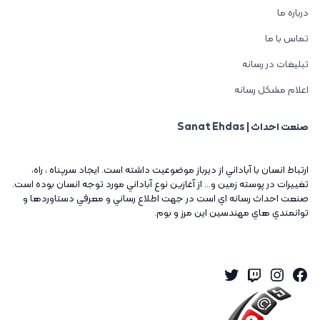
درباره ما
تماس با ما
تبلیغات در رسانه
اعلام مشکل رسانه
صنعت احداث | Sanat Ehdas
ارتباط انسان با آباداني از ديرباز موضوعيت داشته است. ايجاد سرپناه ، راه،
تغييرات در پوسته زمين و... از آغازين نوع آباداني مورد توجه انسان بوده است.
صنعت احداث رسانه اي است در جهت اطلاع رساني و معرفي دستاوردها و
توانمندي هاي مهندسين اين مرز و بوم.
Twitter
Instagram
Twitch
Facebook