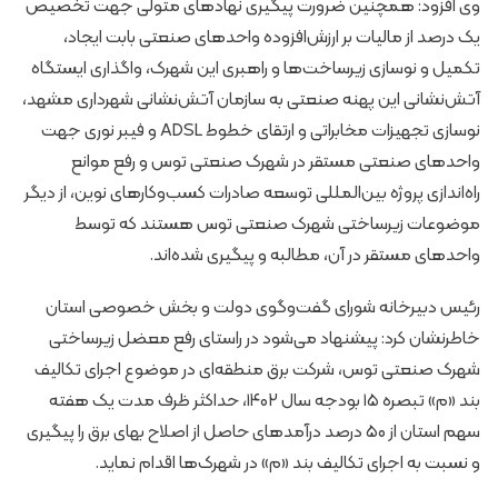
وی افزود: همچنین ضرورت پیگیری نهادهای متولی جهت تخصیص
یک درصد از مالیات بر ارزش‌افزوده واحدهای صنعتی بابت ایجاد،
تکمیل و نوسازی زیرساخت‌ها و راهبری این شهرک، واگذاری ایستگاه
آتش‌نشانی این پهنه صنعتی به سازمان آتش‌نشانی شهرداری مشهد،
نوسازی تجهیزات مخابراتی و ارتقای خطوط ADSL و فیبر نوری جهت
واحدهای صنعتی مستقر در شهرک صنعتی توس و رفع موانع
راه‌اندازی پروژه بین‌المللی توسعه صادرات کسب‌وکارهای نوین، از دیگر
موضوعات زیرساختی شهرک صنعتی توس هستند که توسط
واحدهای مستقر در آن، مطالبه و پیگیری شده‌اند.
رئیس دبیرخانه شورای گفت‌وگوی دولت و بخش خصوصی استان
خاطرنشان کرد: پیشنهاد می‌شود در راستای رفع معضل زیرساختی
شهرک صنعتی توس، شرکت برق منطقه‌ای در موضوع اجرای تکالیف
بند «م» تبصره ۱۵ بودجه سال ۱۴۰۲، حداکثر ظرف مدت یک هفته
سهم استان از ۵۰ درصد درآمدهای حاصل از اصلاح بهای برق را پیگیری
و نسبت به اجرای تکالیف بند «م» در شهرک‌ها اقدام نماید.