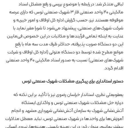
لبافی متذکر شد: در رابطه با موضوع بررسی و رفع مشکل اسناد
مالکیتی ۴۰ واحد صنعتی فاز ۳ شهرک صنعتی توس که دارای عرصه
موقوفه هستند نیز، حسب گزارش اداره کل اوقاف و امور خیریه و
شرکت شهرک‌های صنعتی، پیشنهاد می‌شود تا شورا مقرر نماید با
عنایت به اینکه تمامی فرآیندها و مکاتبات در این خصوص فی‌مابین
این دو دستگاه صورت پذیرفته، حداکثر ظرف مدت سه ماه با رفع
موانع مطرح شده توسط دو دستگاه متولی (اداره کل اوقاف و شرکت
شهرک‌های صنعتی) نسبت به صدور اسناد مالکیتی ۴۰ واحد صنعتی
اقدام گردد.
دستور استانداری برای پیگیری مشکلات شهرک صنعتی توس
یعقوبعلی نظری، استاندار خراسان رضوی نیز با تأکید بر این نکته که
درباره حل مشکلات شهرک صنعتی توس و واگذاری ایستگاه
آتش‌نشانی شهرک به سازمان آتش‌نشانی شهرداری مشهد و انجام
آموزش‌ها برای واحدها در شهرک صنعتی توس، نباید معطل مذاکرات
بیشتر بمانیم، عنوان کرد: در این زمینه بایستی هزینه‌ها، نیروی انسانی