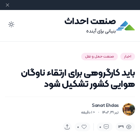
صنعت احداث
ode
بنیانی برای آینده
اخبار
صنعت حمل و نقل
باید کارگروهی برای ارتقاء ناوگان
هوایی کشور تشکیل شود
Sanat Ehdas
تیر 31, 1402
·
< 1
دقیقه
0
0
139