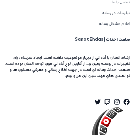
تماس با ما
تبلیغات در رسانه
اعلام مشکل رسانه
صنعت احداث | Sanat Ehdas
ارتباط انسان با آباداني از ديرباز موضوعيت داشته است. ايجاد سرپناه ، راه،
تغييرات در پوسته زمين و... از آغازين نوع آباداني مورد توجه انسان بوده است.
صنعت احداث رسانه اي است در جهت اطلاع رساني و معرفي دستاوردها و
توانمندي هاي مهندسين اين مرز و بوم.
Twitter
Instagram
Twitch
Facebook