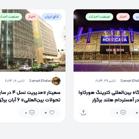
ان
اخبار
صنعت احداث
اتاق ایران
اخبار
صنعت احدا
S
Sanat Ehd
·
اکتبر 29, 2024
Sanat Ehdas
·
اکتبر 16, 2024
اه بین‌المللی کترینگ هورکاوا
سمینار «مدیریت نسل 4 د
۲۰۲ در آمستردام هلند برگزار
تحولات بین‌المللی» 6 آبان بر
د
می‌شود
0
0
0
0