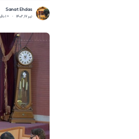
Sanat Ehdas
تیر 17, 1402
·
< 1
دقی