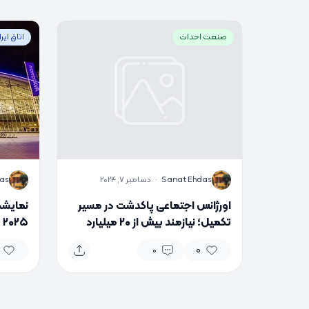
صنعت احداث
اتاق ایر
S
S
Sanat Ehdas
·
دسامبر 7, 2024
as
اورژانس اجتماعی پاکدشت در مسیر
نمایشگ
تکمیل؛ نیازمند بیش از ۲۰ میلیارد
۵
تومان اعتبار
می‌شو
0
0