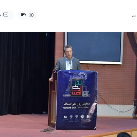
0
147
قه