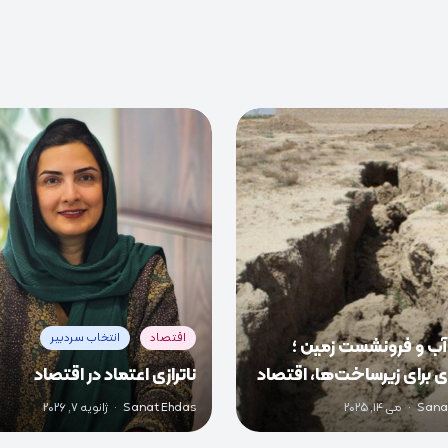
0
0
0
اقتصاد
انتخاب سردبیر
آب و فرونشست زمین ؛
 برای زیرساخت‌ها، اقتصاد
ناترازی اعتماد در اقتصاد
ع ایران
Sana
·
می 14, 2025
Sanat Ehdas
·
ژانویه 7, 2026