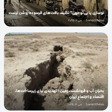
نوسازی یا بی‌توجهی؟ تکلیف بافت‌های فرسوده روشن نیست
Sanat Ehdas
·
می 6, 2025
0
بحران آب و فرونشست زمین ؛ تهدیدی برای زیرساخت‌ها،
اقتصاد و اجتماع ایران
Sanat Ehdas
·
می 14, 2025