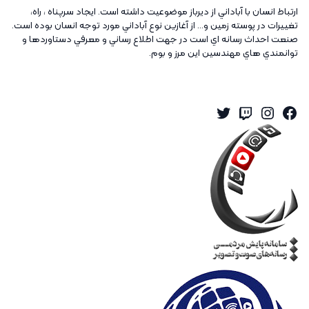
ارتباط انسان با آباداني از ديرباز موضوعيت داشته است. ايجاد سرپناه ، راه،
تغييرات در پوسته زمين و... از آغازين نوع آباداني مورد توجه انسان بوده است.
صنعت احداث رسانه اي است در جهت اطلاع رساني و معرفي دستاوردها و
توانمندي هاي مهندسين اين مرز و بوم.
Twitter
Instagram
Twitch
Facebook