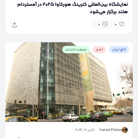
نمایشگاه بین‌المللی کترینگ هورکاوا ۲۰۲۵ در آمستردام
هلند برگزار می‌شود
0
0
اتاق ایران
اخبار
صنعت احداث
S
Sanat Ehdas
·
اکتبر 16, 2024