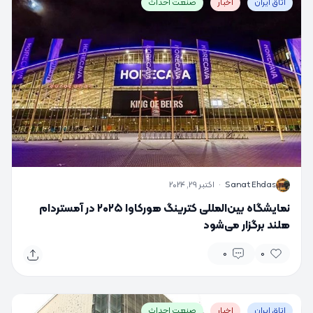
اتاق ایران
اخبار
صنعت احداث
S
Sanat Ehdas
·
اکتبر 29, 2024
نمایشگاه بین‌المللی کترینگ هورکاوا ۲۰۲۵ در آمستردام
هلند برگزار می‌شود
0
0
اتاق ایران
اخبار
صنعت احداث