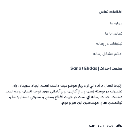
اطلاعات تماس
درباره ما
تماس با ما
تبلیغات در رسانه
اعلام مشکل رسانه
صنعت احداث | Sanat Ehdas
ارتباط انسان با آباداني از ديرباز موضوعيت داشته است. ايجاد سرپناه ، راه،
تغييرات در پوسته زمين و... از آغازين نوع آباداني مورد توجه انسان بوده است.
صنعت احداث رسانه اي است در جهت اطلاع رساني و معرفي دستاوردها و
توانمندي هاي مهندسين اين مرز و بوم.
Twitter
Instagram
Twitch
Facebook