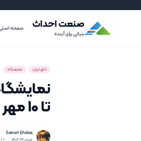
صنعت احداث
صفحه اصلی
بنیانی برای آینده
اتاق ایران
نمایشگاه
تا 10 مهر در آتن برگزار می‌شود
Sanat Ehdas
خرداد 31, 1402
·
< 1
د