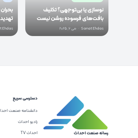
نوسازی یا بی‌توجهی؟ تکلیف
بحران 
بافت‌های فرسوده روشن نیست
تهدیدی
و اجتما
Sanat Ehdas
·
می 6, 2025
t Ehdas
دسترسی سریع
دانشنامه صنعت احدا
رادیو احداث
احداث TV
رسانه صنعت احداث