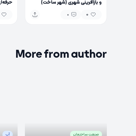
و بازآفرینی شهری (شهر ساخت)
حرفه‌ای
0
0
More from author
0
0
0
صنعت ساختمان
آب