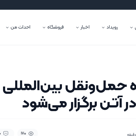
رویداد
اخبار
فروشگاه
احداث من
0
170
قیقه