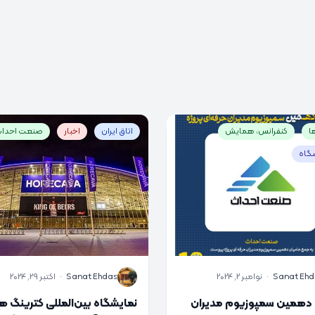
ا
کنفرانس، همایش
اتاق ایران
اخبار
صنعت احدا
گاه
S
Sanat Ehd
·
نوامبر 2, 2024
Sanat Ehdas
·
اکتبر 29, 2024
دهمین سمپوزیوم مدیران
نمایشگاه بین‌المللی کترینگ هو