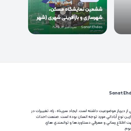
ششمین نمایشگاه مسکن،
شهرسازی و بازآفرینی شهری (شهر
ساخت)
Sanat Ehdas
·
سپتامبر 14, 2025
ني از ديرباز موضوعيت داشته است. ايجاد سرپناه ، راه، تغييرات در
آغازين نوع آباداني مورد توجه انسان بوده است. صنعت احداث
ت اطلاع رساني و معرفي دستاوردها و توانمندي هاي
بوم.