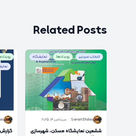
Related Posts
انتخاب سردبیر
رویدادها
نمایشگاه
رویداده
نمایش
S
S
Sanat Ehdas
·
سپتامبر 14, 2025
as
ششمین نمایشگاه مسکن، شهرسازی
گزارش 