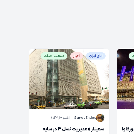
ث
اتاق ایران
اخبار
صنعت احداث
S
Sanat Ehdas
·
اکتبر 16, 2024
رکاوا
سمینار «مدیریت نسل 4 در سایه