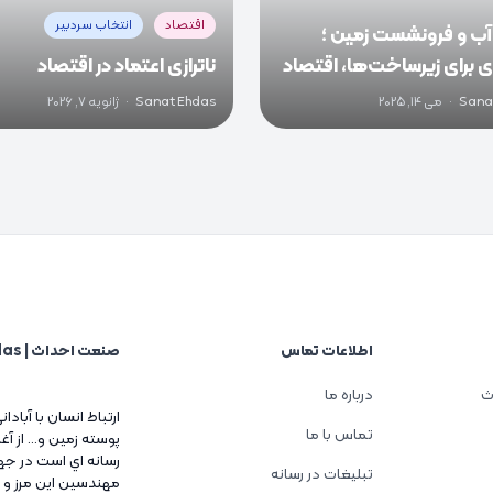
اقتصاد
انتخاب سردبیر
آب و فرونشست زمین ؛
 برای زیرساخت‌ها، اقتصاد
ناترازی اعتماد در اقتصاد
ع ایران
Sana
·
می 14, 2025
Sanat Ehdas
·
ژانویه 7, 2026
اطلاعات تماس
صنعت احداث | Sanat Ehdas
ث
درباره ما
ارتباط انسان با آبادا
تماس با ما
پوسته زمين و... از 
رسانه اي است در جه
تبلیغات در رسانه
مهندسين اين مرز و 