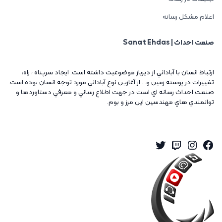
اعلام مشکل رسانه
صنعت احداث | Sanat Ehdas
ارتباط انسان با آباداني از ديرباز موضوعيت داشته است. ايجاد سرپناه ، راه،
تغييرات در پوسته زمين و... از آغازين نوع آباداني مورد توجه انسان بوده است.
صنعت احداث رسانه اي است در جهت اطلاع رساني و معرفي دستاوردها و
توانمندي هاي مهندسين اين مرز و بوم.
Twitter
Instagram
Twitch
Facebook