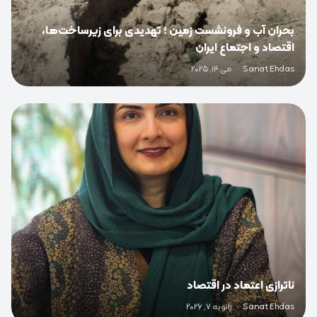
بحران آب و فرونشست زمین ؛ تهدیدی برای زیرساخت‌ها،
اقتصاد و اجتماع ایران
Sanat Ehdas
·
می 14, 2025
0
ناترازی اعتماد در اقتصاد
Sanat Ehdas
·
ژانویه 7, 2026