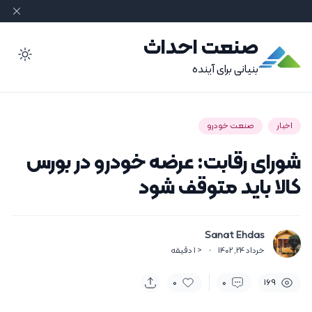
صنعت احداث
ode
بنیانی برای آینده
اخبار
صنعت خودرو
شورای رقابت: عرضه خودرو در بورس
کالا باید متوقف شود
Sanat Ehdas
خرداد 24, 1402
·
< 1
دقیقه
0
0
169