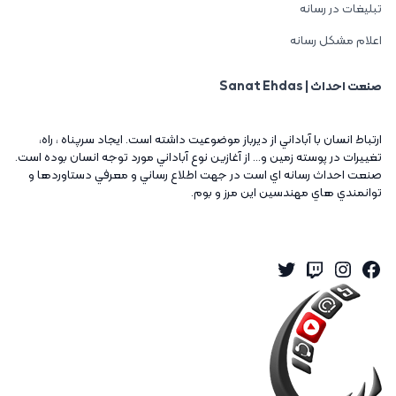
تبلیغات در رسانه
اعلام مشکل رسانه
صنعت احداث | Sanat Ehdas
ارتباط انسان با آباداني از ديرباز موضوعيت داشته است. ايجاد سرپناه ، راه،
تغييرات در پوسته زمين و... از آغازين نوع آباداني مورد توجه انسان بوده است.
صنعت احداث رسانه اي است در جهت اطلاع رساني و معرفي دستاوردها و
توانمندي هاي مهندسين اين مرز و بوم.
Twitter
Instagram
Twitch
Facebook