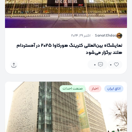
S
Sanat Ehdas
·
اکتبر 29, 2024
نمایشگاه بین‌المللی کترینگ هورکاوا ۲۰۲۵ در آمستردام
هلند برگزار می‌شود
0
0
اتاق ایران
اخبار
صنعت احداث