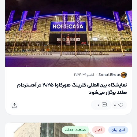
S
Sanat Ehdas
·
اکتبر 29, 2024
نمایشگاه بین‌المللی کترینگ هورکاوا ۲۰۲۵ در آمستردام
هلند برگزار می‌شود
0
0
اتاق ایران
اخبار
صنعت احداث