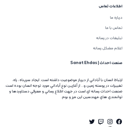
اطلاعات تماس
درباره ما
تماس با ما
تبلیغات در رسانه
اعلام مشکل رسانه
صنعت احداث | Sanat Ehdas
ارتباط انسان با آباداني از ديرباز موضوعيت داشته است. ايجاد سرپناه ، راه،
تغييرات در پوسته زمين و... از آغازين نوع آباداني مورد توجه انسان بوده است.
صنعت احداث رسانه اي است در جهت اطلاع رساني و معرفي دستاوردها و
توانمندي هاي مهندسين اين مرز و بوم.
Twitter
Instagram
Twitch
Facebook