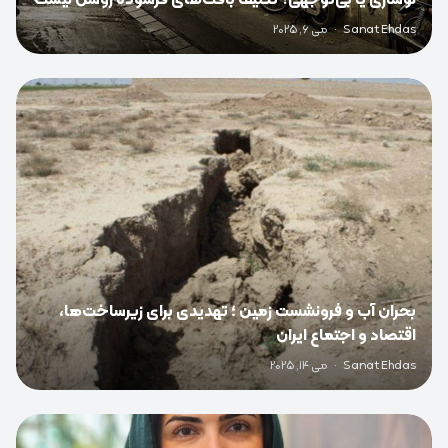
Sanat Ehdas
·
می 6, 2025
0
بحران آب و فرونشست زمین ؛ تهدیدی برای زیرساخت‌ها،
اقتصاد و اجتماع ایران
Sanat Ehdas
·
می 14, 2025
0