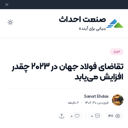
صنعت احداث
ode
بنیانی برای آینده
اخبار
تقاضای فولاد جهان در 2023 چقدر
افزایش می‌یابد‌
Sanat Ehdas
فروردین 30, 1402
·
2
دقیقه
0
0
148