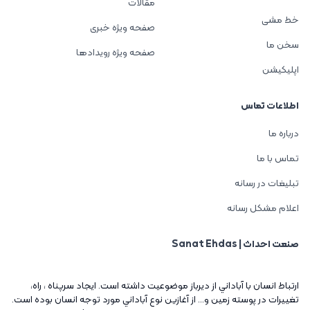
مقالات
خط مشی
صفحه ویژه خبری
سخن ما
صفحه ویژه رویدادها
اپلیکیشن
اطلاعات تماس
درباره ما
تماس با ما
تبلیغات در رسانه
اعلام مشکل رسانه
صنعت احداث | Sanat Ehdas
ارتباط انسان با آباداني از ديرباز موضوعيت داشته است. ايجاد سرپناه ، راه،
تغييرات در پوسته زمين و... از آغازين نوع آباداني مورد توجه انسان بوده است.