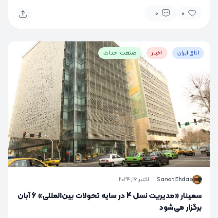
0
0
اتاق ایران
اخبار
صنعت احداث
S
Sanat Ehdas
·
اکتبر 16, 2024
سمینار «مدیریت نسل 4 در سایه تحولات بین‌المللی» 6 آبان
برگزار می‌شود