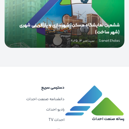
ششمین نمایشگاه مسکن، شهرسازی و بازآفرینی شهری
(شهر ساخت)
Sanat Ehdas
·
سپتامبر 14, 2025
دسترسی سریع
دانشنامه صنعت احداث
رادیو احداث
رسانه صنعت احداث
احداث TV