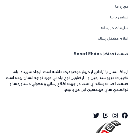
درباره ما
تماس با ما
تبلیغات در رسانه
اعلام مشکل رسانه
صنعت احداث | Sanat Ehdas
ارتباط انسان با آباداني از ديرباز موضوعيت داشته است. ايجاد سرپناه ، راه،
تغييرات در پوسته زمين و... از آغازين نوع آباداني مورد توجه انسان بوده است.
صنعت احداث رسانه اي است در جهت اطلاع رساني و معرفي دستاوردها و
توانمندي هاي مهندسين اين مرز و بوم.
Twitter
Instagram
Twitch
Facebook