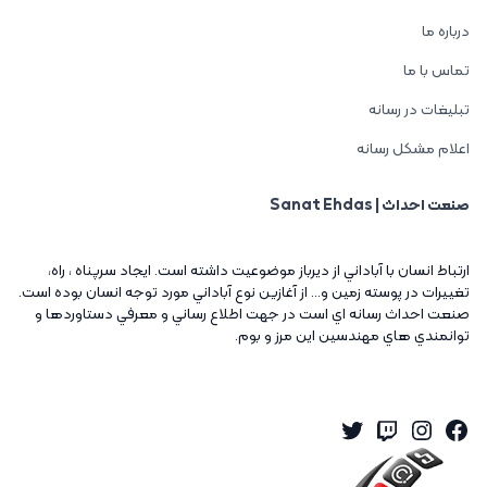
درباره ما
تماس با ما
تبلیغات در رسانه
اعلام مشکل رسانه
صنعت احداث | Sanat Ehdas
ارتباط انسان با آباداني از ديرباز موضوعيت داشته است. ايجاد سرپناه ، راه،
تغييرات در پوسته زمين و... از آغازين نوع آباداني مورد توجه انسان بوده است.
صنعت احداث رسانه اي است در جهت اطلاع رساني و معرفي دستاوردها و
توانمندي هاي مهندسين اين مرز و بوم.
Twitter
Instagram
Twitch
Facebook