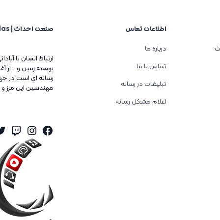
اطلاعات تماس
صنعت احداث | Sanat Ehdas
ث
درباره ما
ارتباط انسان با آبادا
تماس با ما
پوسته زمين و... از 
رسانه اي است در جه
تبلیغات در رسانه
مهندسين اين مرز و 
اعلام مشکل رسانه
er
tagram
itch
Facebook