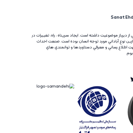
ني از ديرباز موضوعيت داشته است. ايجاد سرپناه ، راه، تغييرات در
آغازين نوع آباداني مورد توجه انسان بوده است. صنعت احداث
ت اطلاع رساني و معرفي دستاوردها و توانمندي هاي
بوم.
Twitt
Ins
Tw