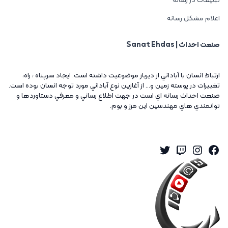
تبلیغات در رسانه
اعلام مشکل رسانه
صنعت احداث | Sanat Ehdas
ارتباط انسان با آباداني از ديرباز موضوعيت داشته است. ايجاد سرپناه ، راه،
تغييرات در پوسته زمين و... از آغازين نوع آباداني مورد توجه انسان بوده است.
صنعت احداث رسانه اي است در جهت اطلاع رساني و معرفي دستاوردها و
توانمندي هاي مهندسين اين مرز و بوم.
Twitter
Instagram
Twitch
Facebook