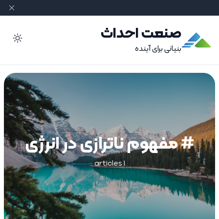
صنعت احداث
ode
بنیانی برای آینده
# مفهوم ناترازی در انرژی
1 articles