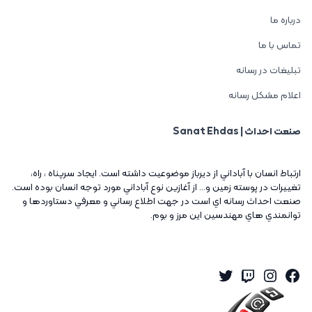
درباره ما
تماس با ما
تبلیغات در رسانه
اعلام مشکل رسانه
صنعت احداث | Sanat Ehdas
ارتباط انسان با آباداني از ديرباز موضوعيت داشته است. ايجاد سرپناه ، راه،
تغييرات در پوسته زمين و... از آغازين نوع آباداني مورد توجه انسان بوده است.
صنعت احداث رسانه اي است در جهت اطلاع رساني و معرفي دستاوردها و
توانمندي هاي مهندسين اين مرز و بوم.
Twitter
Instagram
Twitch
Facebook