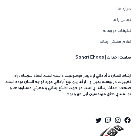
درباره ما
تماس با ما
تبلیغات در رسانه
اعلام مشکل رسانه
صنعت احداث | Sanat Ehdas
ارتباط انسان با آباداني از ديرباز موضوعيت داشته است. ايجاد سرپناه ، راه،
تغييرات در پوسته زمين و... از آغازين نوع آباداني مورد توجه انسان بوده است.
صنعت احداث رسانه اي است در جهت اطلاع رساني و معرفي دستاوردها و
توانمندي هاي مهندسين اين مرز و بوم.
Twitter
Instagram
Twitch
Facebook