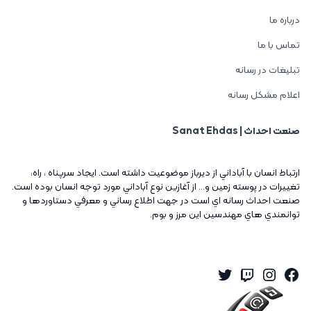
درباره ما
تماس با ما
تبلیغات در رسانه
اعلام مشکل رسانه
صنعت احداث | Sanat Ehdas
ارتباط انسان با آباداني از ديرباز موضوعيت داشته است. ايجاد سرپناه ، راه،
تغييرات در پوسته زمين و... از آغازين نوع آباداني مورد توجه انسان بوده است.
صنعت احداث رسانه اي است در جهت اطلاع رساني و معرفي دستاوردها و
توانمندي هاي مهندسين اين مرز و بوم.
Twitter
Instagram
Twitch
Facebook