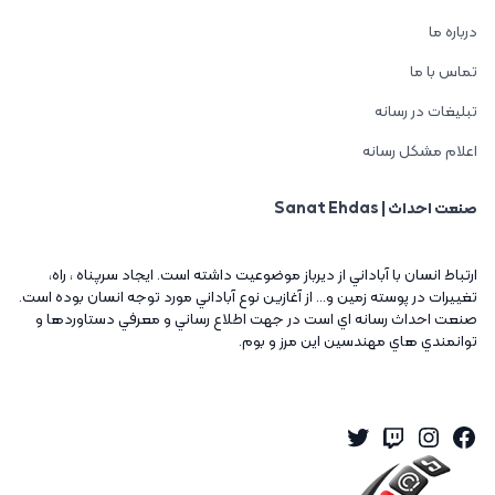
درباره ما
تماس با ما
تبلیغات در رسانه
اعلام مشکل رسانه
صنعت احداث | Sanat Ehdas
ارتباط انسان با آباداني از ديرباز موضوعيت داشته است. ايجاد سرپناه ، راه،
تغييرات در پوسته زمين و... از آغازين نوع آباداني مورد توجه انسان بوده است.
صنعت احداث رسانه اي است در جهت اطلاع رساني و معرفي دستاوردها و
توانمندي هاي مهندسين اين مرز و بوم.
Twitter
Instagram
Twitch
Facebook