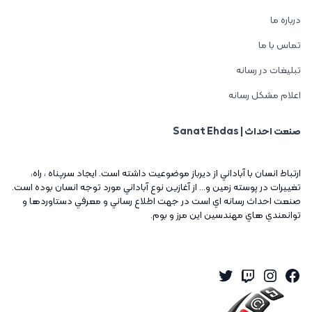
درباره ما
تماس با ما
تبلیغات در رسانه
اعلام مشکل رسانه
صنعت احداث | Sanat Ehdas
ارتباط انسان با آباداني از ديرباز موضوعيت داشته است. ايجاد سرپناه ، راه،
تغييرات در پوسته زمين و... از آغازين نوع آباداني مورد توجه انسان بوده است.
صنعت احداث رسانه اي است در جهت اطلاع رساني و معرفي دستاوردها و
توانمندي هاي مهندسين اين مرز و بوم.
Twitter
Instagram
Twitch
Facebook