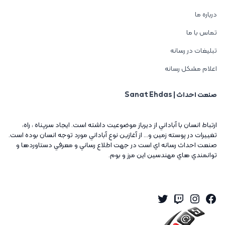
درباره ما
تماس با ما
تبلیغات در رسانه
اعلام مشکل رسانه
صنعت احداث | Sanat Ehdas
ارتباط انسان با آباداني از ديرباز موضوعيت داشته است. ايجاد سرپناه ، راه،
تغييرات در پوسته زمين و... از آغازين نوع آباداني مورد توجه انسان بوده است.
صنعت احداث رسانه اي است در جهت اطلاع رساني و معرفي دستاوردها و
توانمندي هاي مهندسين اين مرز و بوم.
Twitter
Instagram
Twitch
Facebook