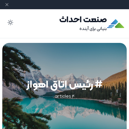
صنعت احداث
ode
بنیانی برای آینده
# رئیس اتاق اهواز
4 articles