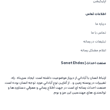
اپلیکیشن
اطلاعات تماس
درباره ما
تماس با ما
تبلیغات در رسانه
اعلام مشکل رسانه
صنعت احداث | Sanat Ehdas
ارتباط انسان با آباداني از ديرباز موضوعيت داشته است. ايجاد سرپناه ، راه،
تغييرات در پوسته زمين و... از آغازين نوع آباداني مورد توجه انسان بوده است.
صنعت احداث رسانه اي است در جهت اطلاع رساني و معرفي دستاوردها و
توانمندي هاي مهندسين اين مرز و بوم.