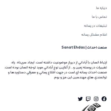
درباره ما
تماس با ما
تبلیغات در رسانه
اعلام مشکل رسانه
صنعت احداث | Sanat Ehdas
ارتباط انسان با آباداني از ديرباز موضوعيت داشته است. ايجاد سرپناه ، راه،
تغييرات در پوسته زمين و... از آغازين نوع آباداني مورد توجه انسان بوده است.
صنعت احداث رسانه اي است در جهت اطلاع رساني و معرفي دستاوردها و
توانمندي هاي مهندسين اين مرز و بوم.
Twitter
Instagram
Twitch
Facebook