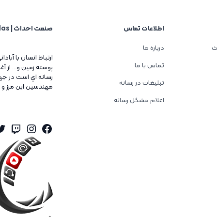
اطلاعات تماس
صنعت احداث | Sanat Ehdas
ث
درباره ما
ارتباط انسان با آبادا
تماس با ما
پوسته زمين و... از 
رسانه اي است در جه
تبلیغات در رسانه
مهندسين اين مرز و 
اعلام مشکل رسانه
er
tagram
itch
Facebook