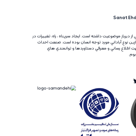
ني از ديرباز موضوعيت داشته است. ايجاد سرپناه ، راه، تغييرات در
آغازين نوع آباداني مورد توجه انسان بوده است. صنعت احداث
ت اطلاع رساني و معرفي دستاوردها و توانمندي هاي
بوم.
Twitt
Ins
Tw