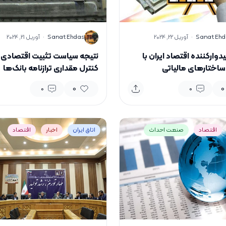
S
Sanat Ehd
·
آوریل 22, 2024
Sanat Ehdas
·
آوریل 21, 2024
دوارکننده اقتصاد ایران با
نتیجه سیاست تثبیت اقتصادی 
ساختارهای مالیاتی
کنترل مقداری ترازنامه بانک‌ها
چیست؟
0
0
0
0
اقتصاد
صنعت احداث
اتاق ایران
اخبار
اقتصاد