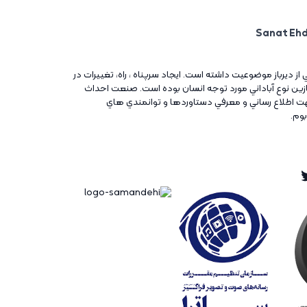
ني از ديرباز موضوعيت داشته است. ايجاد سرپناه ، راه، تغييرات در
آغازين نوع آباداني مورد توجه انسان بوده است. صنعت احداث
ت اطلاع رساني و معرفي دستاوردها و توانمندي هاي
بوم.
Twitt
Ins
Tw