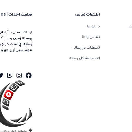
اطلاعات تماس
صنعت احداث | Sanat Ehdas
ث
درباره ما
ارتباط انسان با آبادا
تماس با ما
پوسته زمين و... از 
رسانه اي است در جه
تبلیغات در رسانه
مهندسين اين مرز و 
اعلام مشکل رسانه
er
tagram
itch
Facebook