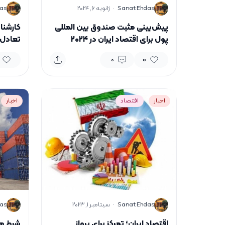
S
S
Sanat Ehdas
·
ژانویه 6, 2024
as
پیش‌بینی مثبت صندوق بین المللی
کارشنا
پول برای اقتصاد ایران در ۲۰۲۴
تعادل‌ 
0
0
اخبار
اقتصاد
اخبار
S
S
Sanat Ehdas
·
سپتامبر 1, 2023
as
اقتصاد ایران؛ تمرکز برای پرواز
شرط م