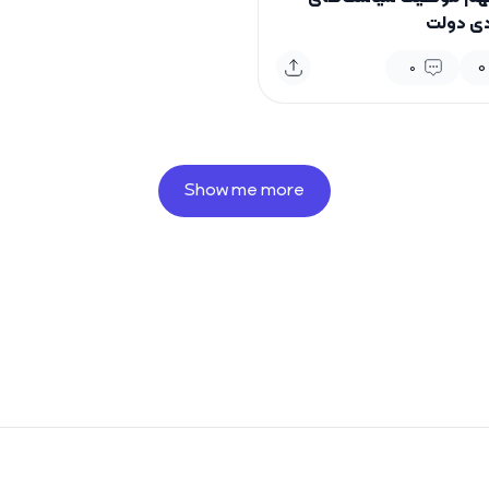
دی دولت
0
0
Show me more