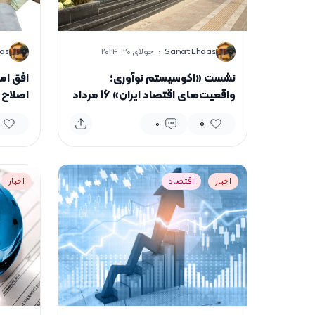
S
S
Sanat Ehdas
·
جولای 30, 2024
as
نشست «اکوسیستم نوآوری؛
افق امی
واقعیت‌های اقتصاد ایران» 16 مرداد
اصلاح 
برگزار می‌شود
0
0
اخبار
اقتصاد
اخبار