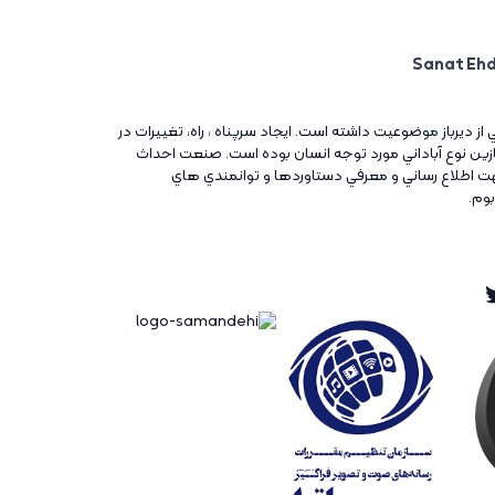
ني از ديرباز موضوعيت داشته است. ايجاد سرپناه ، راه، تغييرات در
آغازين نوع آباداني مورد توجه انسان بوده است. صنعت احداث
ت اطلاع رساني و معرفي دستاوردها و توانمندي هاي
بوم.
Twitt
Ins
Tw