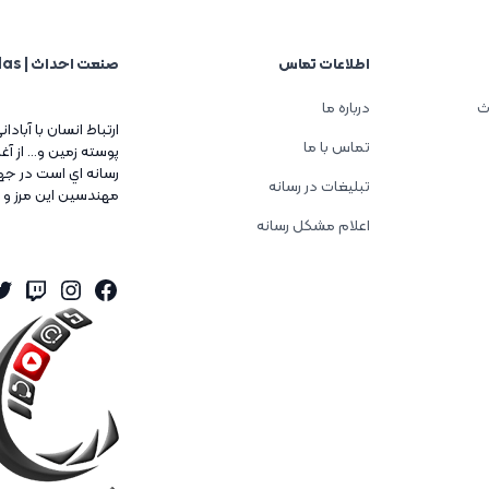
اطلاعات تماس
صنعت احداث | Sanat Ehdas
ث
درباره ما
ارتباط انسان با آبادا
تماس با ما
پوسته زمين و... از 
رسانه اي است در جه
تبلیغات در رسانه
مهندسين اين مرز و 
اعلام مشکل رسانه
er
tagram
itch
Facebook