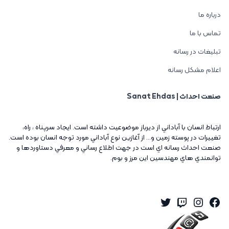
درباره ما
تماس با ما
تبلیغات در رسانه
اعلام مشکل رسانه
صنعت احداث | Sanat Ehdas
ارتباط انسان با آباداني از ديرباز موضوعيت داشته است. ايجاد سرپناه ، راه،
تغييرات در پوسته زمين و... از آغازين نوع آباداني مورد توجه انسان بوده است.
صنعت احداث رسانه اي است در جهت اطلاع رساني و معرفي دستاوردها و
توانمندي هاي مهندسين اين مرز و بوم.
Twitter
Instagram
Twitch
Facebook