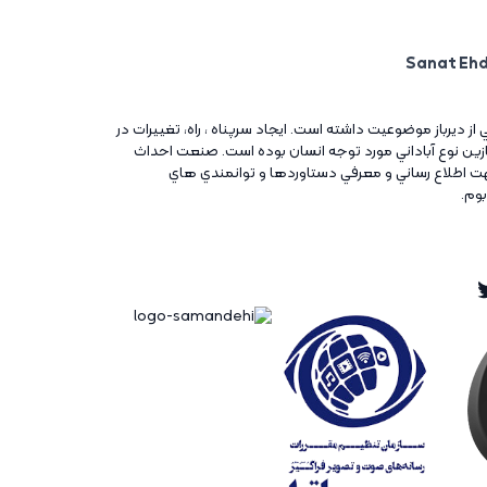
ني از ديرباز موضوعيت داشته است. ايجاد سرپناه ، راه، تغييرات در
آغازين نوع آباداني مورد توجه انسان بوده است. صنعت احداث
ت اطلاع رساني و معرفي دستاوردها و توانمندي هاي
بوم.
Twitt
Ins
Tw