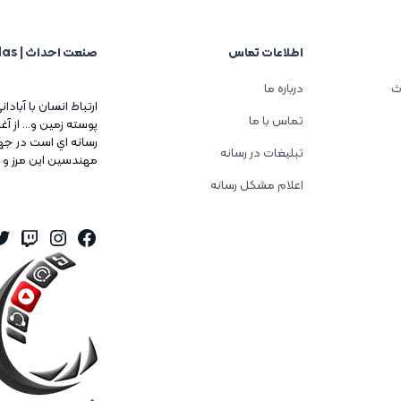
اطلاعات تماس
صنعت احداث | Sanat Ehdas
ث
درباره ما
ارتباط انسان با آبادا
تماس با ما
پوسته زمين و... از 
رسانه اي است در جه
تبلیغات در رسانه
مهندسين اين مرز و 
اعلام مشکل رسانه
er
tagram
itch
Facebook