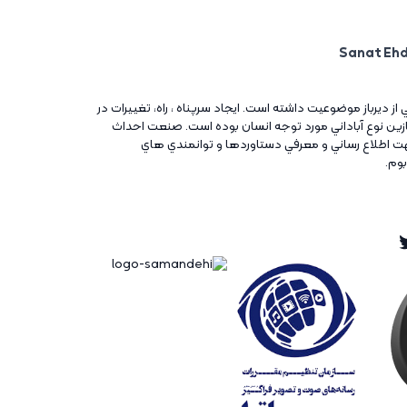
ني از ديرباز موضوعيت داشته است. ايجاد سرپناه ، راه، تغييرات در
آغازين نوع آباداني مورد توجه انسان بوده است. صنعت احداث
ت اطلاع رساني و معرفي دستاوردها و توانمندي هاي
بوم.
Twitt
Ins
Tw