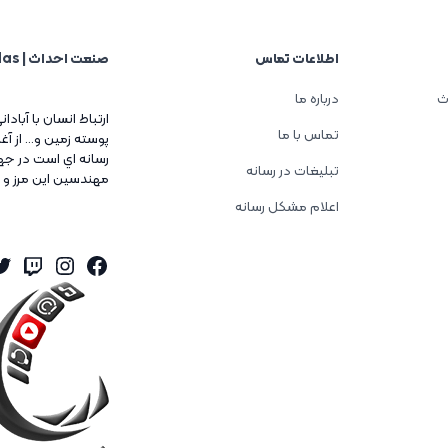
اطلاعات تماس
صنعت احداث | Sanat Ehdas
ث
درباره ما
ارتباط انسان با آبادا
تماس با ما
پوسته زمين و... از 
رسانه اي است در جه
تبلیغات در رسانه
مهندسين اين مرز و 
اعلام مشکل رسانه
er
tagram
itch
Facebook