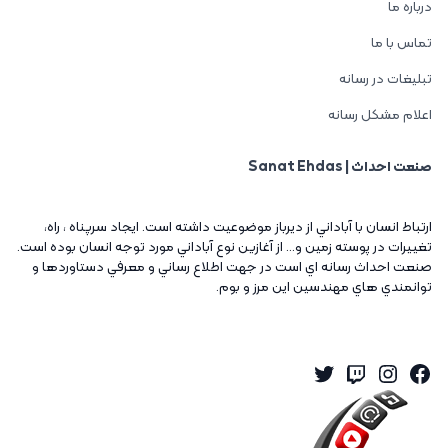
درباره ما
تماس با ما
تبلیغات در رسانه
اعلام مشکل رسانه
صنعت احداث | Sanat Ehdas
ارتباط انسان با آباداني از ديرباز موضوعيت داشته است. ايجاد سرپناه ، راه،
تغييرات در پوسته زمين و... از آغازين نوع آباداني مورد توجه انسان بوده است.
صنعت احداث رسانه اي است در جهت اطلاع رساني و معرفي دستاوردها و
توانمندي هاي مهندسين اين مرز و بوم.
Twitter
Instagram
Twitch
Facebook